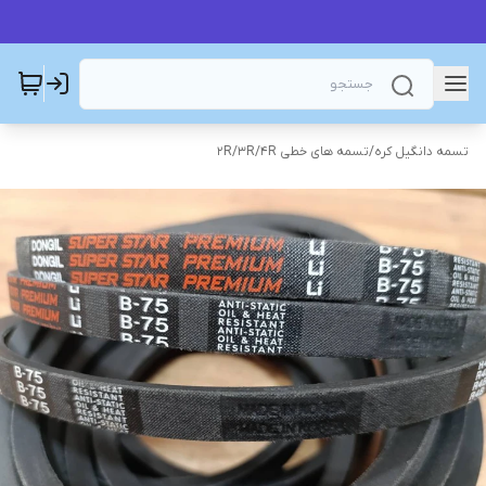
تسمه دانگیل کره
/
تسمه های خطی 2R/3R/4R