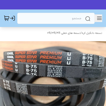
تسمه دانگیل کره
/
تسمه های خطی 2R/3R/4R