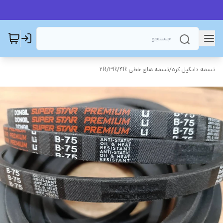
تسمه دانگیل کره
/
تسمه های خطی 2R/3R/4R