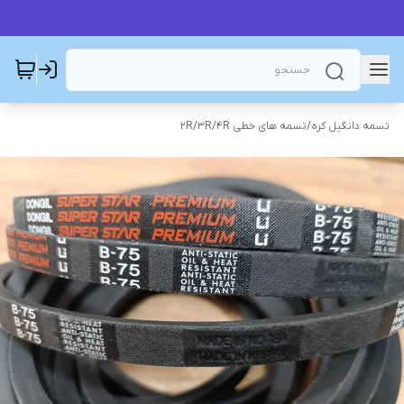
تسمه دانگیل کره
/
تسمه های خطی 2R/3R/4R