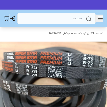
تسمه دانگیل کره
/
تسمه های خطی 2R/3R/4R