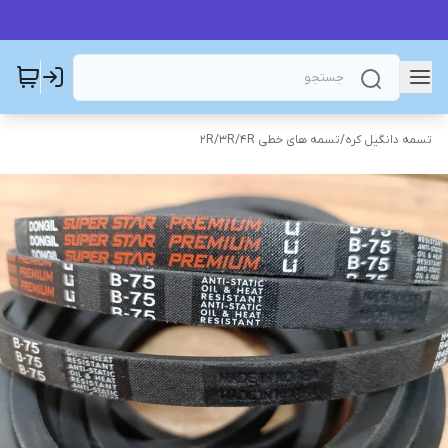
تسمه دانگیل کره
/
تسمه های خطی 2R/3R/4R