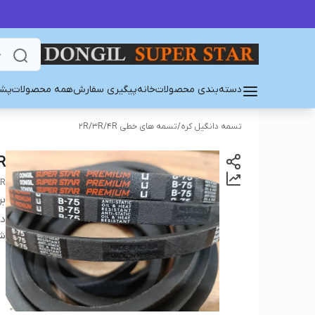
دسته‌بندی محصولات
خانه
پیگیری سفارش
همه محصولات
پشت
تسمه دانگیل کره
/
تسمه های خطی 2R/3R/4R
R
AR
بر
دس
شن