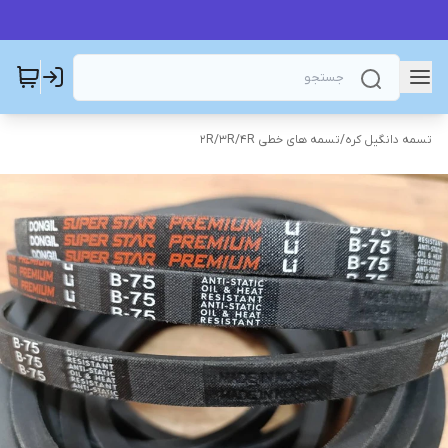
تسمه دانگیل کره
/
تسمه های خطی 2R/3R/4R