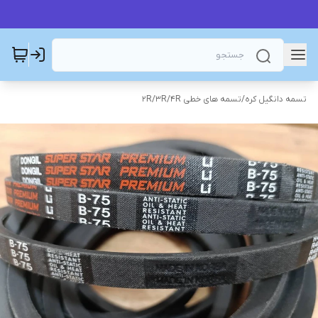
تسمه دانگیل کره
/
تسمه های خطی 2R/3R/4R