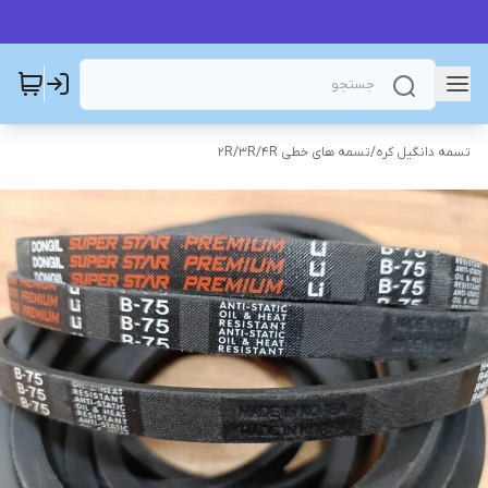
تسمه دانگیل کره
/
تسمه های خطی 2R/3R/4R