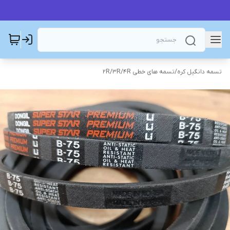
تسمه دانگیل کره
/
تسمه های خطی 2R/3R/4R