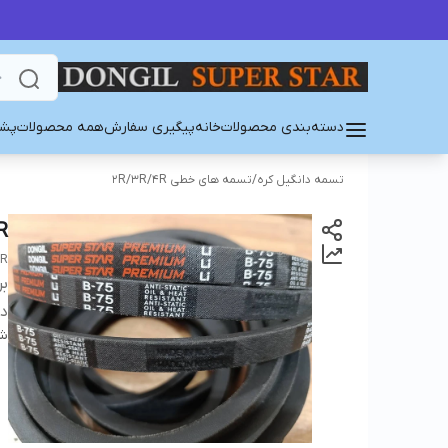
دسته‌بندی محصولات
خانه
پیگیری سفارش
همه محصولات
پشت
تسمه دانگیل کره
/
تسمه های خطی 2R/3R/4R
R
AR
بر
دس
شن