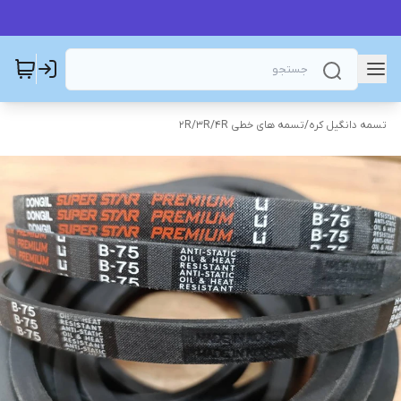
تسمه دانگیل کره
/
تسمه های خطی 2R/3R/4R