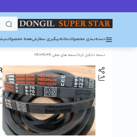
دسته‌بندی محصولات
خانه
پیگیری سفارش
همه محصولات
پشت
تسمه دانگیل کره
/
تسمه های خطی 2R/3R/4R
R
AR
بر
دس
شن