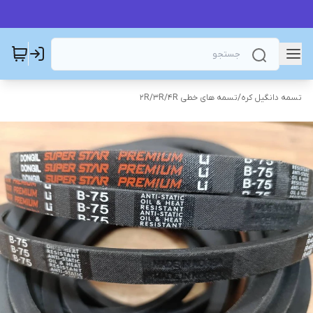
تسمه دانگیل کره
/
تسمه های خطی 2R/3R/4R