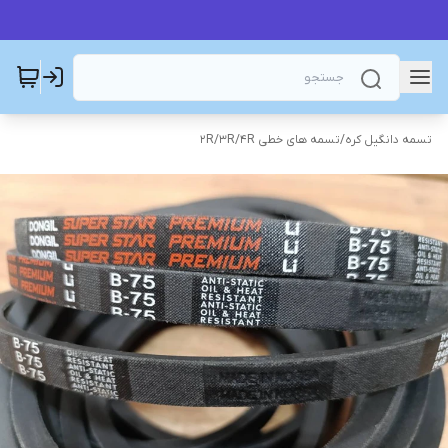
تسمه دانگیل کره
/
تسمه های خطی 2R/3R/4R