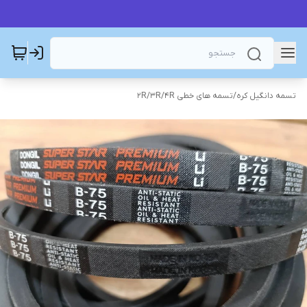
تسمه دانگیل کره
/
تسمه های خطی 2R/3R/4R