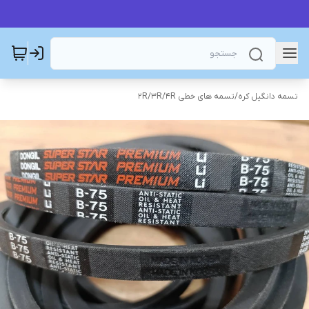
تسمه دانگیل کره
/
تسمه های خطی 2R/3R/4R