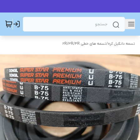
تسمه دانگیل کره
/
تسمه های خطی 2R/3R/4R