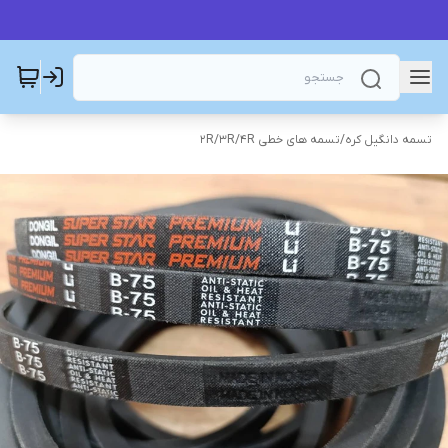
تسمه دانگیل کره
/
تسمه های خطی 2R/3R/4R