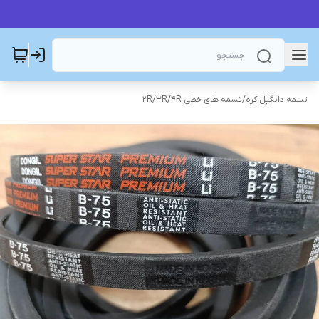
تسمه دانگیل کره
/
تسمه های خطی 2R/3R/4R