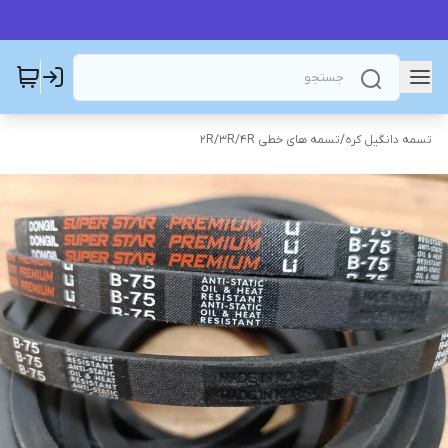
تسمه دانگیل کره
/
تسمه های خطی 2R/3R/4R