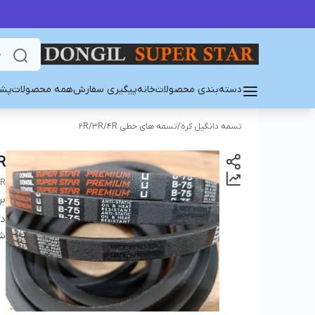
دسته‌بندی محصولات
خانه
پیگیری سفارش
همه محصولات
پشت
تسمه دانگیل کره
/
تسمه های خطی 2R/3R/4R
R
AR
بر
دس
شن