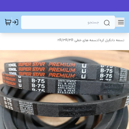
تسمه دانگیل کره
/
تسمه های خطی 2R/3R/4R