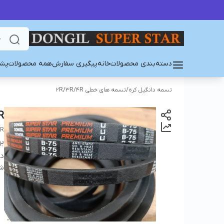
دسته‌بندی محصولات
خانه
پیگیری سفارش
همه محصولات
پشت
تسمه دانگیل کره
/
تسمه های خطی 2R/3R/4R
R
AR
بر
دس
شن