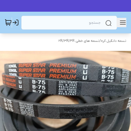
تسمه دانگیل کره
/
تسمه های خطی 2R/3R/4R