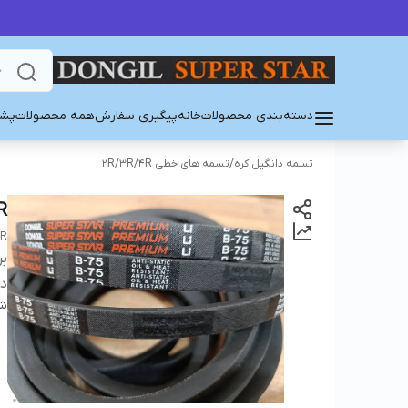
دسته‌بندی محصولات
خانه
پیگیری سفارش
همه محصولات
پشت
تسمه دانگیل کره
/
تسمه های خطی 2R/3R/4R
R
AR
بر
دس
شن