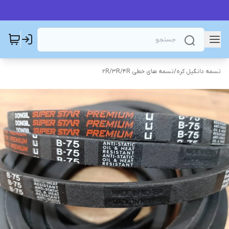
تسمه دانگیل کره
/
تسمه های خطی 2R/3R/4R