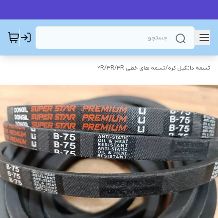
تسمه دانگیل کره
/
تسمه های خطی 2R/3R/4R