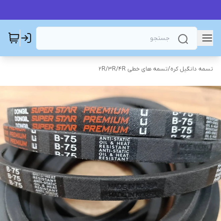
تسمه دانگیل کره
/
تسمه های خطی 2R/3R/4R