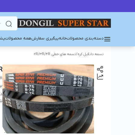
دسته‌بندی محصولات
خانه
پیگیری سفارش
همه محصولات
پشت
تسمه دانگیل کره
/
تسمه های خطی 2R/3R/4R
R
AR
بر
دس
شن