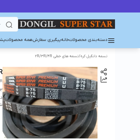
دسته‌بندی محصولات
خانه
پیگیری سفارش
همه محصولات
پشت
تسمه دانگیل کره
/
تسمه های خطی 2R/3R/4R
R
AR
بر
دس
شن