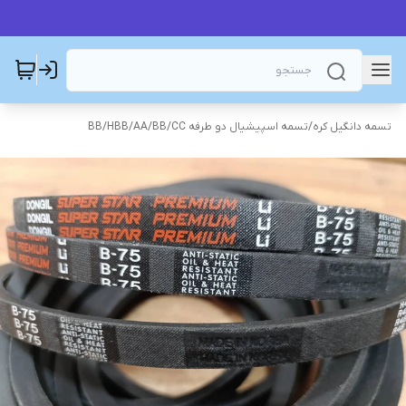
تسمه دانگیل کره
/
تسمه اسپیشیال دو طرفه AA/BB/CC
/
BB/HBB