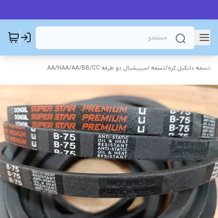
تسمه دانگیل کره
/
تسمه اسپیشیال دو طرفه AA/BB/CC
/
AA/HAA