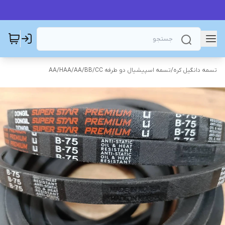
تسمه دانگیل کره
/
تسمه اسپیشیال دو طرفه AA/BB/CC
/
AA/HAA