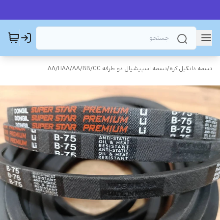
تسمه دانگیل کره
/
تسمه اسپیشیال دو طرفه AA/BB/CC
/
AA/HAA