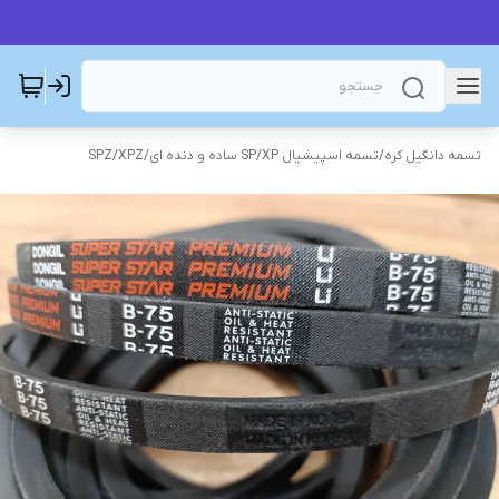
تسمه دانگیل کره
/
تسمه اسپیشیال SP/XP ساده و دنده ای
/
SPZ/XPZ