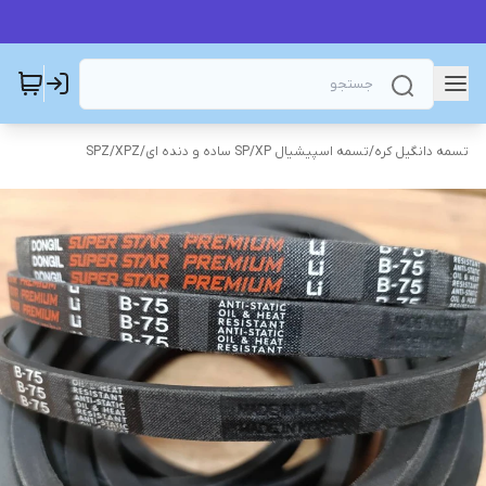
تسمه دانگیل کره
/
تسمه اسپیشیال SP/XP ساده و دنده ای
/
SPZ/XPZ