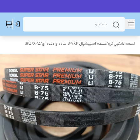
تسمه دانگیل کره
/
تسمه اسپیشیال SP/XP ساده و دنده ای
/
SPZ/XPZ