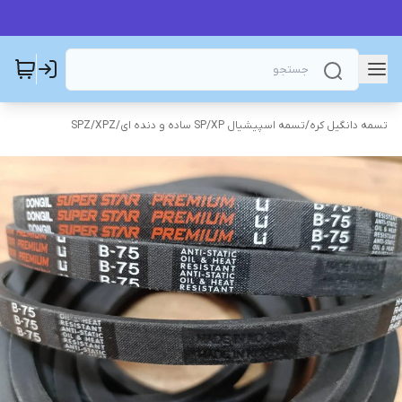
تسمه دانگیل کره
/
تسمه اسپیشیال SP/XP ساده و دنده ای
/
SPZ/XPZ