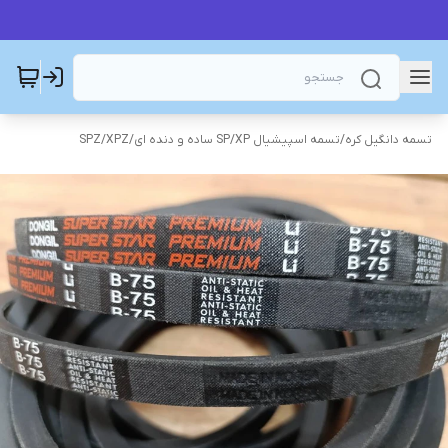
تسمه دانگیل کره
/
تسمه اسپیشیال SP/XP ساده و دنده ای
/
SPZ/XPZ