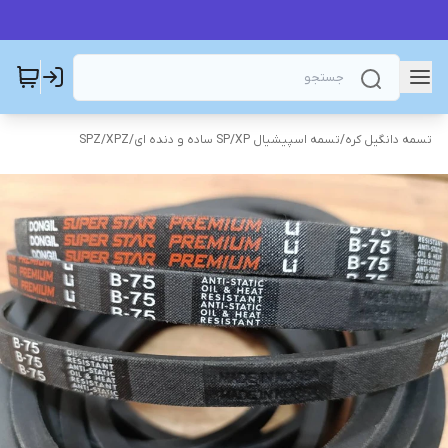
تسمه دانگیل کره
/
تسمه اسپیشیال SP/XP ساده و دنده ای
/
SPZ/XPZ