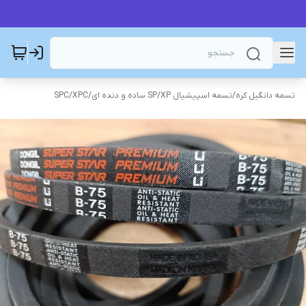
تسمه دانگیل کره
/
تسمه اسپیشیال SP/XP ساده و دنده ای
/
SPC/XPC